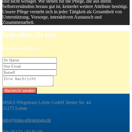
und nicht weniger. Wir stehen für die Pflege, die aus ihrem
Selbstverständnis heraus gut ist, keinerlei weitere Attribute benötigt.
Unsere Pflege versteht sich in jeder Tätigkeit als Gesamtheit von
Unterstützung, Vorsorge, interaktivem Austausch und
Zusammenarbeit.
Schreiben Sie uns
Wir sind gerne für Sie da
Nachricht senden
MSKS Pflegeteam Lehrte GmbH Iltener Str. 44
31275 Lehrte
info@msks-pflegeteam.de
Tel:
05132 / 83 83 60